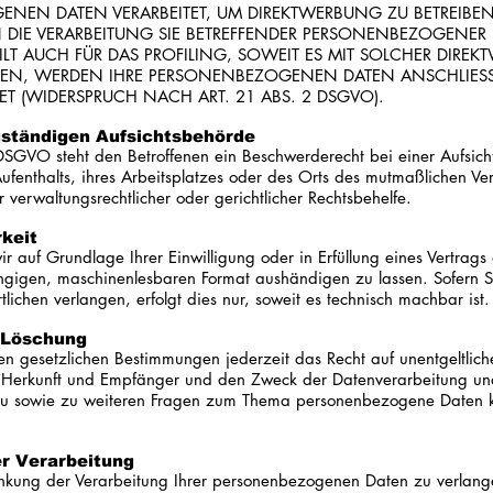
NEN DATEN VERARBEITET, UM DIREKTWERBUNG ZU BETREIBEN,
N DIE VERARBEITUNG SIE BETREFFENDER PERSONENBEZOGENER
LT AUCH FÜR DAS PROFILING, SOWEIT ES MIT SOLCHER DIRE
CHEN, WERDEN IHRE PERSONENBEZOGENEN DATEN ANSCHLIE
 (WIDERSPRUCH NACH ART. 21 ABS. 2 DSGVO).
uständigen Aufsichts­behörde
DSGVO steht den Betroffenen ein Beschwerderecht bei einer Aufsic
Aufenthalts, ihres Arbeitsplatzes oder des Orts des mutmaßlichen V
verwaltungsrechtlicher oder gerichtlicher Rechtsbehelfe.
rkeit
r auf Grundlage Ihrer Einwilligung oder in Erfüllung eines Vertrags 
ngigen, maschinenlesbaren Format aushändigen zu lassen. Sofern S
ichen verlangen, erfolgt dies nur, soweit es technisch machbar ist.
 Löschung
 gesetzlichen Bestimmungen jederzeit das Recht auf unentgeltliche
erkunft und Empfänger und den Zweck der Datenverarbeitung und 
zu sowie zu weiteren Fragen zum Thema personenbezogene Daten kö
r Verarbeitung
nkung der Verarbeitung Ihrer personenbezogenen Daten zu verlange