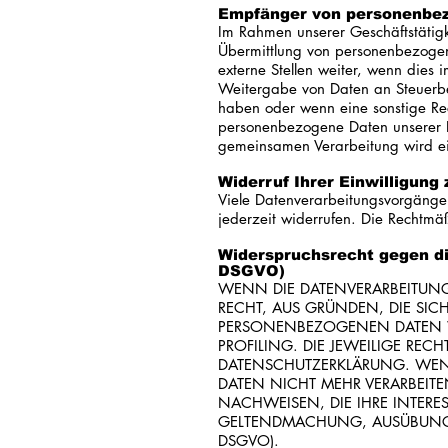
Empfänger von personenbe
Im Rahmen unserer Geschäftstätigk
Übermittlung von personenbezogen
externe Stellen weiter, wenn dies i
Weitergabe von Daten an Steuerbeh
haben oder wenn eine sonstige Re
personenbezogene Daten unserer Ku
gemeinsamen Verarbeitung wird ei
Widerruf Ihrer Einwilligung
Viele Datenverarbeitungsvorgänge s
jederzeit widerrufen. Die Rechtmä
Widerspruchsrecht gegen di
DSGVO)
WENN DIE DATENVERARBEITUNG A
RECHT, AUS GRÜNDEN, DIE SIC
PERSONENBEZOGENEN DATEN WI
PROFILING. DIE JEWEILIGE RE
DATENSCHUTZERKLÄRUNG. WEN
DATEN NICHT MEHR VERARBEIT
NACHWEISEN, DIE IHRE INTERE
GELTENDMACHUNG, AUSÜBUNG 
DSGVO).