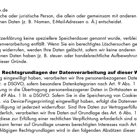
e.de
ürliche oder juristische Person, die allein oder gemeinsam mit ander
en Daten (z. B. Namen, E-Mail-Adressen o. Ä.) entscheidet.
utzerklärung keine speziellere Speicherdauer genannt wurde, verbl
tenverarbeitung entfällt. Wenn Sie ein berechtigtes Löschersuchen 
 widerrufen, werden Ihre Daten gelöscht, sofern wir keine anderen 
en Daten haben (z. B. steuer- oder handelsrechtliche Aufbewahrungs
dieser Gründe.
 Rechtsgrundlagen der Datenverarbeitung auf dieser 
ng eingewilligt haben, verarbeiten wir Ihre personenbezogenen Dat
lit. a DSGVO, sofern besondere Datenkategorien nach Art. 9 Abs. 
igung in die Übertragung personenbezogener Daten in Drittstaaten e
9 Abs. 1 lit. a DSGVO. Sofern Sie in die Speicherung von Cookies 
B. via Device-Fingerprinting) eingewilligt haben, erfolgt die Datenv
igung ist jederzeit widerrufbar. Sind Ihre Daten zur Vertragserfül
erlich, verarbeiten wir Ihre Daten auf Grundlage des Art. 6 Abs. 
diese zur Erfüllung einer rechtlichen Verpflichtung erforderlich sind 
nn ferner auf Grundlage unseres berechtigten Interesses nach Art.
schlägigen Rechtsgrundlagen wird in den folgenden Absätzen dieser 