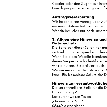
Cookies oder den Zugriff auf Info
Einwilligung ist jederzeit widerrufb
Auftragsverarbeitung
Wir haben einen Vertrag über Auft
um einen datenschutzrechtlich vor
Websitebesucher nur nach unseren
3. Allgemeine Hinweise und 
Datenschutz
Die Betreiber dieser Seiten nehme
vertraulich und entsprechend den 
Wenn Sie diese Website benutzen
denen Sie persönlich identifizier
wir sie nutzen. Sie erläutert auc
Wir weisen darauf hin, dass die D
kann. Ein lückenloser Schutz der Da
Hinweis zur verantwortliche
Die verantwortliche Stelle für die 
Huong Giang Vu
Restaurant weisse Taube
Johannisplatz 6 – 7
06449 Aschersleben