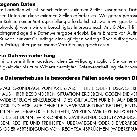
zogenen Daten
eit arbeiten wir mit verschiedenen externen Stellen zusammen. Dabe
en Daten an diese externen Stellen erforderlich. Wir geben pers
m Rahmen einer Vertragserfüllung erforderlich ist, wenn wir gesetzlich
örden), wenn wir ein berechtigtes Interesse nach Art. 6 Abs. 1 l
chtsgrundlage die Datenweitergabe erlaubt. Beim Einsatz von Auft
nden nur auf Grundlage eines gültigen Vertrags über Auftragsverar
n Vertrag über gemeinsame Verarbeitung geschlossen.
 zur Datenverarbeitung
ind nur mit Ihrer ausdrücklichen Einwilligung möglich. Sie können ei
ßigkeit der bis zum Widerruf erfolgten Datenverarbeitung bleibt vo
e Datenerhebung in besonderen Fällen sowie gegen Di
UF GRUNDLAGE VON ART. 6 ABS. 1 LIT. E ODER F DSGVO ERF
H AUS IHRER BESONDEREN SITUATION ERGEBEN, GEGEN DIE VE
DERSPRUCH EINZULEGEN; DIES GILT AUCH FÜR EIN AUF DIE
CHTSGRUNDLAGE, AUF DENEN EINE VERARBEITUNG BERUHT, ENTN
N SIE WIDERSPRUCH EINLEGEN, WERDEN WIR IHRE BETROF
EN, ES SEI DENN, WIR KÖNNEN ZWINGENDE SCHUTZWÜRDIGE 
SSEN, RECHTE UND FREIHEITEN ÜBERWIEGEN ODER DIE VERARB
ODER VERTEIDIGUNG VON RECHTSANSPRÜCHEN (WIDERSPRUCH