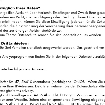
züglich Ihrer Daten?
entgeltlich Auskunft über Herkunft, Empfänger und Zweck Ihrer ge
erdem ein Recht, die Berichtigung oder Löschung dieser Daten zu 
 erteilt haben, können Sie diese Einwilligung jederzeit für die Zu
änden die Einschränkung der Verarbeitung Ihrer personenbezogene
ei der zuständigen Aufsichtsbehörde zu.
zum Thema Datenschutz können Sie sich jederzeit an uns wenden.
Dritt­anbietern
hr Surf-Verhalten statistisch ausgewertet werden. Das geschieht vo
sen Analyseprogrammen finden Sie in der folgenden Datenschutzerklä
bsite bei folgendem Anbieter:
dorfer Str. 57, 56410 Montabaur (nachfolgend IONOS). Wenn Sie u
sive Ihrer IP-Adressen. Details entnehmen Sie der Datenschutzerklä
ms-gtc/terms-privacy
.
auf Grundlage von Art. 6 Abs. 1 lit. f DSGVO. Wir haben ein bere
g unserer Website. Sofern eine entsprechende Einwilligung abgefrag
Art. 6 Abs. 1 lit. a DSGVO und § 25 Abs. 1 TDDDG, soweit die Ein