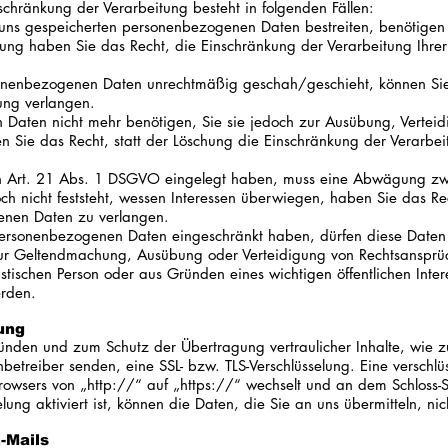
chränkung der Verarbeitung besteht in folgenden Fällen:
i uns gespeicherten personenbezogenen Daten bestreiten, benötigen 
üfung haben Sie das Recht, die Einschränkung der Verarbeitung Ih
onenbezogenen Daten unrechtmäßig geschah/geschieht, können Sie 
ung verlangen.
Daten nicht mehr benötigen, Sie sie jedoch zur Ausübung, Verte
n Sie das Recht, statt der Löschung die Einschränkung der Verarbe
 Art. 21 Abs. 1 DSGVO eingelegt haben, muss eine Abwägung zwis
 nicht feststeht, wessen Interessen überwiegen, haben Sie das Re
enen Daten zu verlangen.
personenbezogenen Daten eingeschränkt haben, dürfen diese Daten
r zur Geltendmachung, Ausübung oder Verteidigung von Rechtsanspr
istischen Person oder aus Gründen eines wichtigen öffentlichen Int
erden.
ung
gründen und zum Schutz der Übertragung vertraulicher Inhalte, wie z
nbetreiber senden, eine SSL- bzw. TLS-Verschlüsselung. Eine verschl
rowsers von „http://“ auf „https://“ wechselt und an dem Schloss-S
lung aktiviert ist, können die Daten, die Sie an uns übermitteln, ni
-Mails